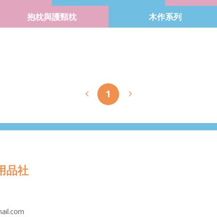
抱枕與護頸枕
木作系列
1
用品社
ail.com